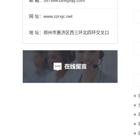
邮 箱：357886169@qq.com
网 址：www.zzrxjc.net
地 址：郑州市惠济区西三环北四环交叉口