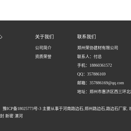
心
关于我们
联系我们
公司简介
郑州荣协建材有限公司
资质荣誉
联系人：付总
手机：18860361572
QQ：357886169
邮箱：357886169@qq.com
地址：郑州市惠济区西三环北
号：
豫ICP备18025773号-3
主要从事于
河南路边石
,
郑州路边石
,
路边石厂家
,
封
新密
漯河