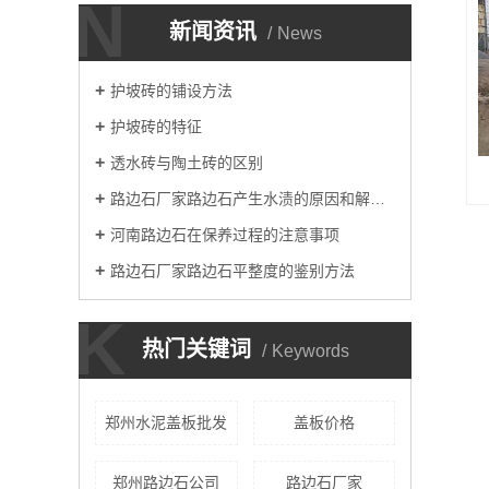
N
新闻资讯
News
护坡砖的铺设方法
护坡砖的特征
透水砖与陶土砖的区别
路边石厂家路边石产生水渍的原因和解决方法
河南路边石在保养过程的注意事项
路边石厂家路边石平整度的鉴别方法
K
热门关键词
Keywords
郑州水泥盖板批发
盖板价格
郑州路边石公司
路边石厂家