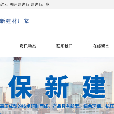
路边石
郑州路边石
路边石厂家
资讯动态
联系我们
在线留言
公司新闻
联系我们
行业新闻
常见问题