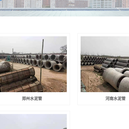
郑州水泥管
河南水泥管