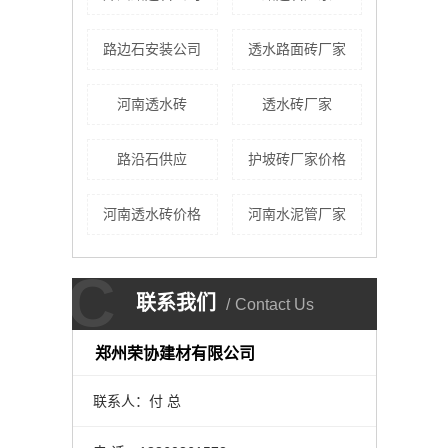
路边石安装公司
透水路面砖厂家
河南透水砖
透水砖厂家
路沿石供应
护坡砖厂家价格
河南透水砖价格
河南水泥管厂家
C
联系我们
Contact Us
郑州荣协建材有限公司
联系人：付 总