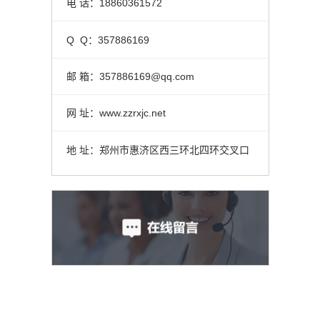
电 话：18860361572
Q Q：357886169
邮 箱：357886169@qq.com
网 址：www.zzrxjc.net
地 址：郑州市惠济区西三环北四环交叉口