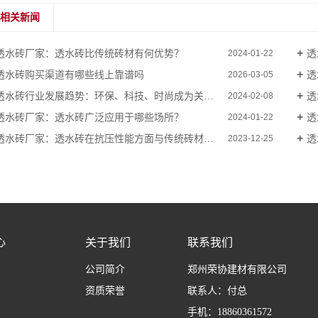
相关新闻
透水砖厂家：透水砖比传统砖材有何优势？
透
2024-01-22
透水砖购买渠道有哪些线上靠谱吗
透
2026-03-05
透水砖行业发展趋势：环保、科技、时尚成为关键词
透
2024-02-08
透水砖厂家：透水砖广泛应用于哪些场所？
透
2024-01-22
透水砖厂家：透水砖在抗压性能方面与传统砖材相比如何？
透
2023-12-25
心
关于我们
联系我们
公司简介
郑州荣协建材有限公司
资质荣誉
联系人：付总
手机：18860361572