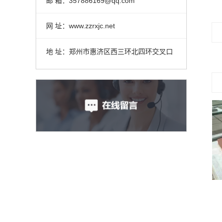
邮 箱：357886169@qq.com
网 址：www.zzrxjc.net
地 址：郑州市惠济区西三环北四环交叉口
郑州透水砖价格