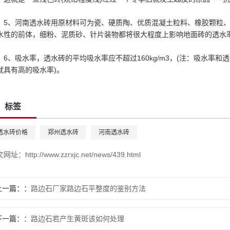
5、河南透水砖用原材料可为瓷、硬质陶、优质混凝土粒料、橡胶颗粒
水性的前体，细粉、泥质砂、针片装物都将很大程度上影响地面砖的透水
6、吸水率，透水砖的平均吸水率应不超过160kg/m3，(注：吸水率
就具有高的吸水率)。
标签
透水砖价格
郑州透水砖
河南透水砖
文网址：
http://www.zzrxjc.net/news/439.html
上一篇：
路边石厂家路边石平整度的鉴别方法
下一篇：
路边石若产生黄斑该如何处理