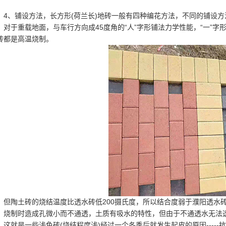
4、铺设方法，长方形(荷兰长)地砖一般有四种编花方法，不同的铺设
，对于重载地面，与车行方向成45度角的“人”字形铺法力学性能，“一”字
砖都是高温烧制。
但陶土砖的烧结温度比透水砖低200摄氏度，所以结合度弱于濮阳透水
，烧制时造成孔微小而不通透，土质有吸水的特性，但由于不通透水无法透
。这就是一些浅色砖(烧结程度浅)经过一个冬季后就发生起皮的原因----