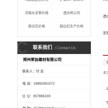
河南水泥管价格
透水砖公司
透
路沿石价格
路边石生产价格
定
C
联系我们
Contact Us
郑州荣协建材有限公司
联系人：付 总
本
电 话：18860361572
Q Q：357886169