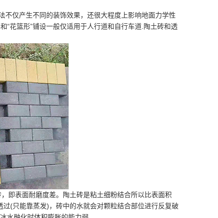
方法不仅产生不同的装饰效果，还很大程度上影响地面力学性
形和“花篮形”铺设一般仅适用于人行道和自行车道.陶土砖和透
砖，即表面耐磨度差。陶土砖是粘土细粉结合所以比表面积
过(只能靠蒸发)，砖中的水就会对颗粒结合部位进行反复破
-抗冰水融化时体积膨胀的能力弱。