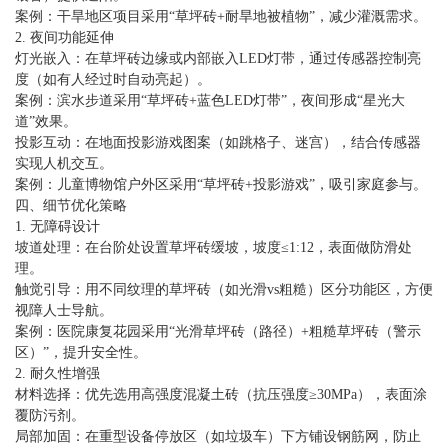
案例：干旱地区项目采用“草坪砖+耐旱地被植物”，减少灌溉需求。
2. 夜间功能延伸
灯光嵌入：在草坪砖边缘或内部嵌入LED灯带，通过传感器控制亮
度（如有人经过时自动亮起）。
案例：滨水步道采用“草坪砖+蓝色LED灯带”，夜间形成“星光大
道”效果。
投影互动：在地面投影游戏图案（如跳格子、迷宫），结合传感器
实现人机交互。
案例：儿童博物馆户外区采用“草坪砖+投影游戏”，吸引家庭参与。
四、细节优化策略
1. 无障碍设计
坡道处理：在台阶处设置草坪砖缓坡，坡度≤1:12，表面做防滑处
理。
触觉引导：用不同纹理的草坪砖（如光滑vs粗糙）区分功能区，方便
视障人士导航。
案例：医院康复花园采用“光滑草坪砖（路径）+粗糙草坪砖（警示
区）”，提升安全性。
2. 耐久性增强
材料选择：优先选用高强度混凝土砖（抗压强度≥30MPa），表面涂
覆防污剂。
局部加固：在重型设备停放区（如垃圾车）下方铺设钢筋网，防止