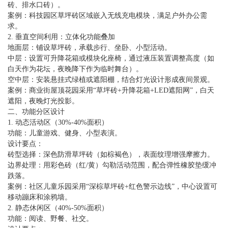
砖、排水口砖）。
案例：科技园区草坪砖区域嵌入无线充电模块，满足户外办公需
求。
2. 垂直空间利用：立体化功能叠加
地面层：铺设草坪砖，承载步行、坐卧、小型活动。
中层：设置可升降花箱或模块化座椅，通过液压装置调整高度（如
白天作为花坛，夜晚降下作为临时舞台）。
空中层：安装悬挂式绿植或遮阳棚，结合灯光设计形成夜间景观。
案例：商业街屋顶花园采用“草坪砖+升降花箱+LED遮阳网”，白天
遮阳，夜晚灯光投影。
二、功能分区设计
1. 动态活动区（30%-40%面积）
功能：儿童游戏、健身、小型表演。
设计要点：
砖型选择：深色防滑草坪砖（如棕褐色），表面纹理增强摩擦力。
边界处理：用彩色砖（红/黄）勾勒活动范围，配合弹性橡胶垫缓冲
跌落。
案例：社区儿童乐园采用“深棕草坪砖+红色警示边线”，中心设置可
移动蹦床和涂鸦墙。
2. 静态休闲区（40%-50%面积）
功能：阅读、野餐、社交。