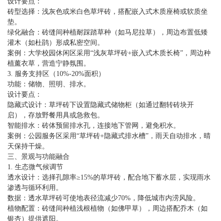
设计要点：
砖型选择：浅灰色或米白色草坪砖，搭配嵌入式木质座椅或软质坐
垫。
绿化融合：砖缝间种植耐踩踏草种（如马尼拉草），周边布置低矮
灌木（如杜鹃）形成私密空间。
案例：大学校园休闲区采用“浅灰草坪砖+嵌入式木质长椅”，周边种
植薰衣草，营造宁静氛围。
3. 服务支持区（10%-20%面积）
功能：储物、照明、排水。
设计要点：
隐藏式设计：草坪砖下设置隐藏式储物柜（如通过翻转砖块开
启），存放野餐用具或急救包。
智能排水：砖体预留排水孔，连接地下管网，避免积水。
案例：公园服务区采用“草坪砖+隐藏式排水槽”，雨天自动排水，晴
天保持干燥。
三、景观与功能融合
1. 生态微气候调节
透水设计：选择孔隙率≥15%的草坪砖，配合地下蓄水层，实现雨水
渗透与循环利用。
数据：透水草坪砖可使地表径流减少70%，降低城市内涝风险。
植物配置：砖缝间种植浅根植物（如佛甲草），周边搭配乔木（如
银杏）提供遮阳。