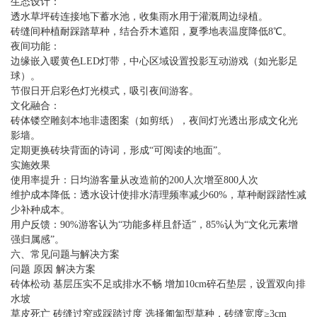
生态设计：
透水草坪砖连接地下蓄水池，收集雨水用于灌溉周边绿植。
砖缝间种植耐踩踏草种，结合乔木遮阳，夏季地表温度降低8℃。
夜间功能：
边缘嵌入暖黄色LED灯带，中心区域设置投影互动游戏（如光影足
球）。
节假日开启彩色灯光模式，吸引夜间游客。
文化融合：
砖体镂空雕刻本地非遗图案（如剪纸），夜间灯光透出形成文化光
影墙。
定期更换砖块背面的诗词，形成“可阅读的地面”。
实施效果
使用率提升：日均游客量从改造前的200人次增至800人次
维护成本降低：透水设计使排水清理频率减少60%，草种耐踩踏性减
少补种成本。
用户反馈：90%游客认为“功能多样且舒适”，85%认为“文化元素增
强归属感”。
六、常见问题与解决方案
问题 原因 解决方案
砖体松动 基层压实不足或排水不畅 增加10cm碎石垫层，设置双向排
水坡
草皮死亡 砖缝过窄或踩踏过度 选择匍匐型草种，砖缝宽度≥3cm