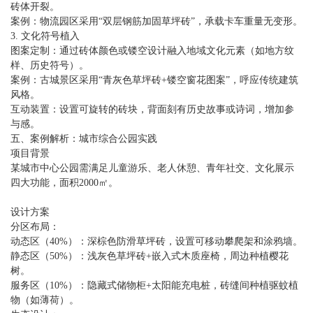
砖体开裂。
案例：物流园区采用“双层钢筋加固草坪砖”，承载卡车重量无变形。
3. 文化符号植入
图案定制：通过砖体颜色或镂空设计融入地域文化元素（如地方纹
样、历史符号）。
案例：古城景区采用“青灰色草坪砖+镂空窗花图案”，呼应传统建筑
风格。
互动装置：设置可旋转的砖块，背面刻有历史故事或诗词，增加参
与感。
五、案例解析：城市综合公园实践
项目背景
某城市中心公园需满足儿童游乐、老人休憩、青年社交、文化展示
四大功能，面积2000㎡。
设计方案
分区布局：
动态区（40%）：深棕色防滑草坪砖，设置可移动攀爬架和涂鸦墙。
静态区（50%）：浅灰色草坪砖+嵌入式木质座椅，周边种植樱花
树。
服务区（10%）：隐藏式储物柜+太阳能充电桩，砖缝间种植驱蚊植
物（如薄荷）。